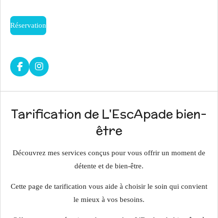
Réservation
F
I
a
n
c
s
e
t
b
a
Tarification de L'EscApade bien-
o
g
o
r
être
k
a
m
Découvrez mes services conçus pour vous offrir un moment de
détente et de bien-être.
Cette page de tarification vous aide à choisir le soin qui convient
le mieux à vos besoins.