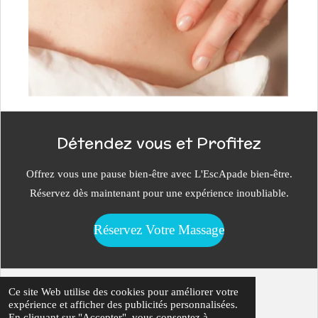
Détendez vous et Profitez
Offrez vous une pause bien-être avec L'EscApade bien-être.
Réservez dès maintenant pour une expérience inoubliable.
Réservez Votre Massage
© 2024 - 2026 L'EscApade bien-être
Ce site Web utilise des cookies pour améliorer votre
expérience et afficher des publicités personnalisées.
Propulsé par
Webador
En cliquant sur "Accepter", vous consentez à