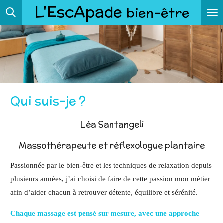
L'EscApade
bien-être
Passer
au
contenu
principal
Qui suis-je ?
Léa Santangeli
Massothérapeute et réflexologue plantaire
Passionnée par le bien-être et les techniques de relaxation depuis
plusieurs années, j’ai choisi de faire de cette passion mon métier
afin d’aider chacun à retrouver détente, équilibre et sérénité.
Chaque massage est pensé sur mesure, avec une approche